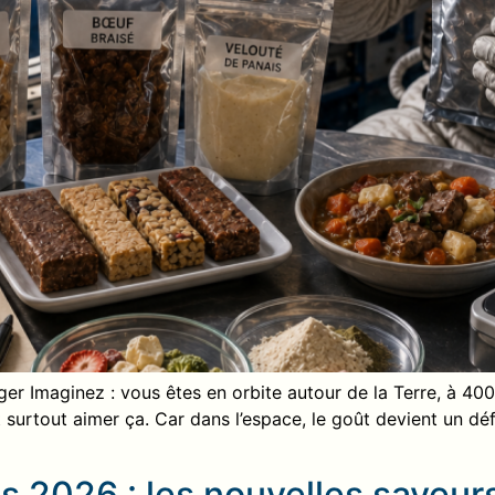
r Imaginez : vous êtes en orbite autour de la Terre, à 400 
surtout aimer ça. Car dans l’espace, le goût devient un défi