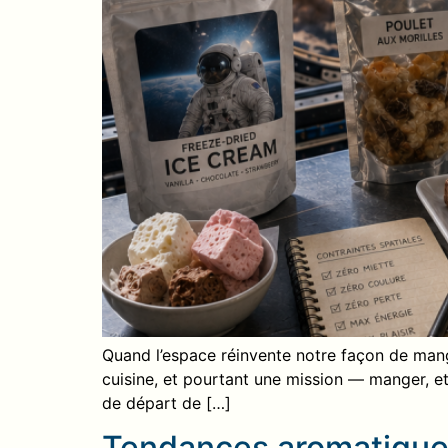
Quand l’espace réinvente notre façon de mange
cuisine, et pourtant une mission — manger, et 
de départ de […]