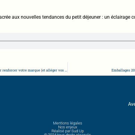
crée aux nouvelles tendances du petit déjeuner : un éclairage c
Food service : comment créer des recettes sur-mesure pour renforcer votre marque (et alléger vos cuisines)
Emballages 202
Ave
Mentions légales
Nos enjeux
Réalisé par Sud Up
© 2024 tous droits réservés