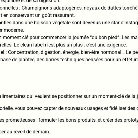
équilibre et de sa digestion.
nnelles : Champignons adaptogènes, noyaux de dattes torréfiés
ut en conservant un goût rassurant.
onflés dans une boisson végétale sont devenus une star d’Instagr
ner moderne.
 un moment clé pour commencer la journée “du bon pied”. Les mar
elles. Le clean label n’est plus un plus : c’est une exigence.
: Concentration, digestion, énergie, bien-être hormonal… Le pet
 base de plantes, des barres techniques pensées pour un effet 
alimentaires qui veulent se positionner sur un moment-clé de la 
nsorielle, vous pouvez capter de nouveaux usages et fidéliser d
s prometteuses , formuler les bons produits, et créer des protot
er au réveil de demain.