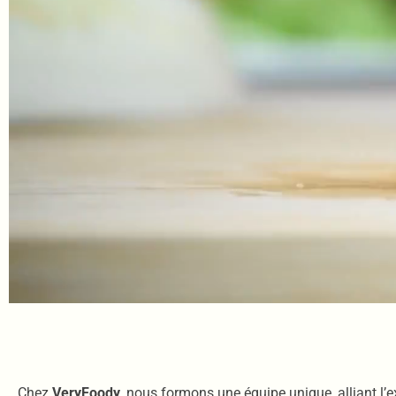
Chez
VeryFoody
, nous formons une équipe unique, alliant l’e