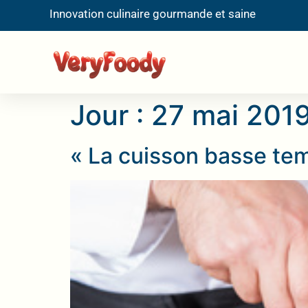
Innovation culinaire gourmande et saine
Jour :
27 mai 201
« La cuisson basse te